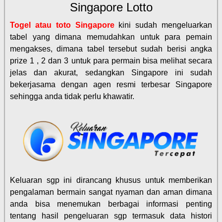
Singapore Lotto
Togel atau toto Singapore
kini sudah mengeluarkan
tabel yang dimana memudahkan untuk para pemain
mengakses, dimana tabel tersebut sudah berisi angka
prize 1 , 2 dan 3 untuk para permain bisa melihat secara
jelas dan akurat, sedangkan Singapore ini sudah
bekerjasama dengan agen resmi terbesar Singapore
sehingga anda tidak perlu khawatir.
Keluaran sgp ini dirancang khusus untuk memberikan
pengalaman bermain sangat nyaman dan aman dimana
anda bisa menemukan berbagai informasi penting
tentang hasil pengeluaran sgp termasuk data histori