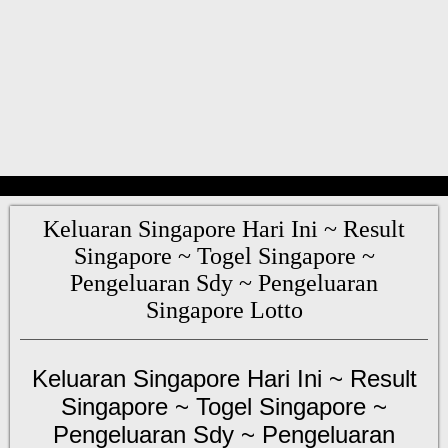
Keluaran Singapore Hari Ini ~ Result
Singapore ~ Togel Singapore ~
Pengeluaran Sdy ~ Pengeluaran
Singapore Lotto
Keluaran Singapore Hari Ini ~ Result
Singapore ~ Togel Singapore ~
Pengeluaran Sdy ~ Pengeluaran